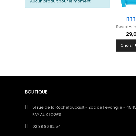
Aucun produit pour le moment.
29,
Choisir
BOUTIQUE
51 rue de la Rochefoucault - Zac de l évangile - 454
FAY AUX LOGES
02 38 86 92 54