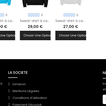
0
0
0
Sweat-shirt à capuche Option EPS Rotrou
Sweat-shirt à capuche EPPCS Rotrou
Sweat-shirt à capuche Section Hand Rotrou
00 €
29,00 €
27,00 €
 Une Option
Choisir Une Option
Choisir Une Option
LA SOCIETE
N
50
In
Livraison
et
Mentions Légales
Conditions d'utilisation
Paiement Sécurisé